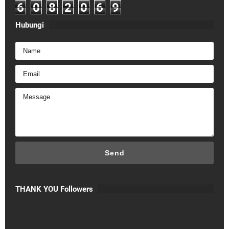
6
0
8
2
0
6
9
Hubungi
THANK YOU Followers