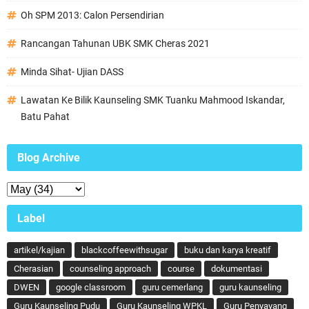
Oh SPM 2013: Calon Persendirian
Rancangan Tahunan UBK SMK Cheras 2021
Minda Sihat- Ujian DASS
Lawatan Ke Bilik Kaunseling SMK Tuanku Mahmood Iskandar,
Batu Pahat
Blog Archive
Label
artikel/kajian
blackcoffeewithsugar
buku dan karya kreatif
Cherasian
counseling approach
course
dokumentasi
DWEN
google classroom
guru cemerlang
guru kaunseling
Guru Kaunseling Pudu
Guru Kaunseling WPKL
Guru Penyayang