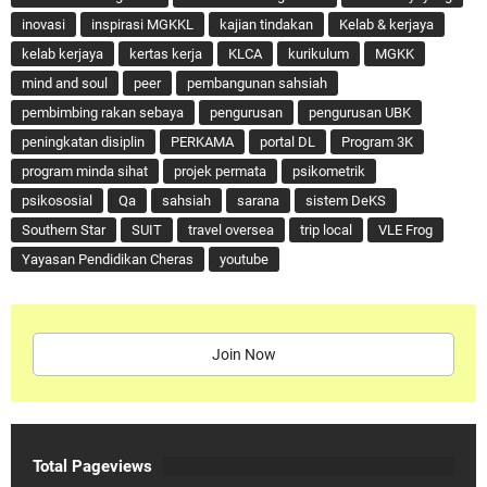
inovasi
inspirasi MGKKL
kajian tindakan
Kelab & kerjaya
kelab kerjaya
kertas kerja
KLCA
kurikulum
MGKK
mind and soul
peer
pembangunan sahsiah
pembimbing rakan sebaya
pengurusan
pengurusan UBK
peningkatan disiplin
PERKAMA
portal DL
Program 3K
program minda sihat
projek permata
psikometrik
psikososial
Qa
sahsiah
sarana
sistem DeKS
Southern Star
SUIT
travel oversea
trip local
VLE Frog
Yayasan Pendidikan Cheras
youtube
Join Now
Total Pageviews