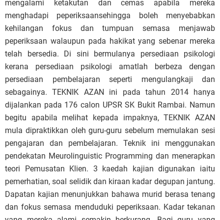
mengalami ketakutan dan cemas apabila mereka
menghadapi peperiksaansehingga boleh menyebabkan
kehilangan fokus dan tumpuan semasa menjawab
peperiksaan walaupun pada hakikat yang sebenar mereka
telah bersedia. Di sini bermulanya persediaan psikologi
kerana persediaan psikologi amatlah berbeza dengan
persediaan pembelajaran seperti mengulangkaji dan
sebagainya. TEKNIK AZAN ini pada tahun 2014 hanya
dijalankan pada 176 calon UPSR SK Bukit Rambai. Namun
begitu apabila melihat kepada impaknya, TEKNIK AZAN
mula dipraktikkan oleh guru-guru sebelum memulakan sesi
pengajaran dan pembelajaran. Teknik ini menggunakan
pendekatan Meurolinguistic Programming dan menerapkan
teori Pemusatan Klien. 3 kaedah kajian digunakan iaitu
pemerhatian, soal selidik dan kiraan kadar degupan jantung.
Dapatan kajian menunjukkan bahawa murid berasa tenang
dan fokus semasa menduduki peperiksaan. Kadar tekanan
yang mereka alami semakin berkurang. Bagi guru yang