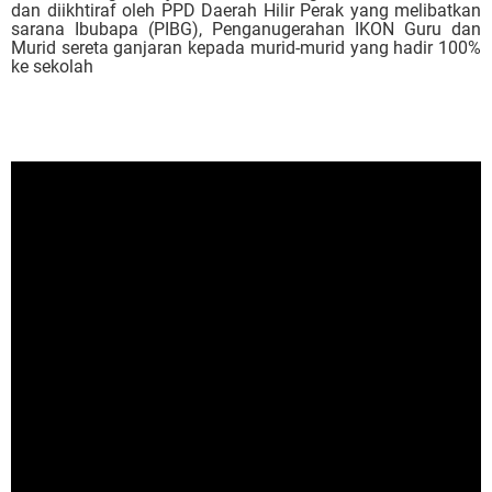
dan diikhtiraf oleh PPD Daerah Hilir Perak yang melibatkan
sarana Ibubapa (PIBG), Penganugerahan IKON Guru dan
Murid sereta ganjaran kepada murid-murid yang hadir 100%
ke sekolah