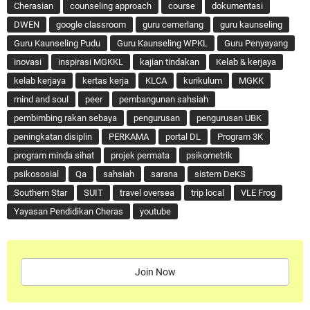
Cherasian
counseling approach
course
dokumentasi
DWEN
google classroom
guru cemerlang
guru kaunseling
Guru Kaunseling Pudu
Guru Kaunseling WPKL
Guru Penyayang
inovasi
inspirasi MGKKL
kajian tindakan
Kelab & kerjaya
kelab kerjaya
kertas kerja
KLCA
kurikulum
MGKK
mind and soul
peer
pembangunan sahsiah
pembimbing rakan sebaya
pengurusan
pengurusan UBK
peningkatan disiplin
PERKAMA
portal DL
Program 3K
program minda sihat
projek permata
psikometrik
psikososial
Qa
sahsiah
sarana
sistem DeKS
Southern Star
SUIT
travel oversea
trip local
VLE Frog
Yayasan Pendidikan Cheras
youtube
Join Now