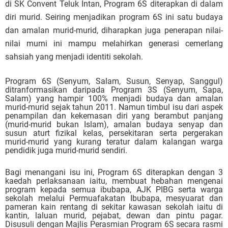
di SK Convent Teluk Intan, Program 6S diterapkan di dalam
diri murid. Seiring menjadikan program 6S ini satu budaya
dan amalan murid-murid, diharapkan juga penerapan nilai-
nilai murni ini mampu melahirkan generasi cemerlang
sahsiah yang menjadi identiti sekolah.
Program 6S (Senyum, Salam, Susun, Senyap, Sanggul)
ditranformasikan daripada Program 3S (Senyum, Sapa,
Salam) yang hampir 100% menjadi budaya dan amalan
murid-murid sejak tahun 2011. Namun timbul isu dari aspek
penampilan dan kekemasan diri yang berambut panjang
(murid-murid bukan Islam), amalan budaya senyap dan
susun aturt fizikal kelas, persekitaran serta pergerakan
murid-murid yang kurang teratur dalam kalangan warga
pendidik juga murid-murid sendiri.
Bagi menangani isu ini, Program 6S diterapkan dengan 3
kaedah perlaksanaan iaitu, membuat hebahan mengenai
program kepada semua ibubapa, AJK PIBG serta warga
sekolah melalui Permuafakatan Ibubapa, mesyuarat dan
pameran kain rentang di sekitar kawasan sekolah iaitu di
kantin, laluan murid, pejabat, dewan dan pintu pagar.
Disusuli dengan Majlis Perasmian Program 6S secara rasmi