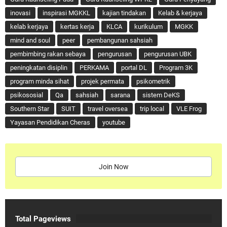
inovasi
inspirasi MGKKL
kajian tindakan
Kelab & kerjaya
kelab kerjaya
kertas kerja
KLCA
kurikulum
MGKK
mind and soul
peer
pembangunan sahsiah
pembimbing rakan sebaya
pengurusan
pengurusan UBK
peningkatan disiplin
PERKAMA
portal DL
Program 3K
program minda sihat
projek permata
psikometrik
psikososial
Qa
sahsiah
sarana
sistem DeKS
Southern Star
SUIT
travel oversea
trip local
VLE Frog
Yayasan Pendidikan Cheras
youtube
Join Now
Total Pageviews