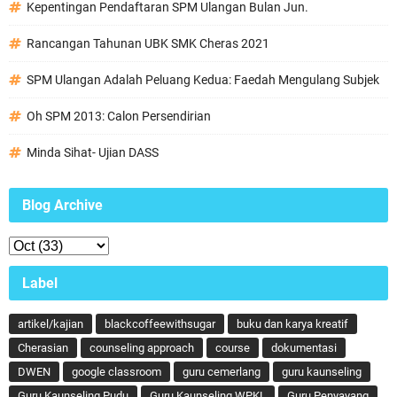
Kepentingan Pendaftaran SPM Ulangan Bulan Jun.
Rancangan Tahunan UBK SMK Cheras 2021
SPM Ulangan Adalah Peluang Kedua: Faedah Mengulang Subjek
Oh SPM 2013: Calon Persendirian
Minda Sihat- Ujian DASS
Blog Archive
Label
artikel/kajian
blackcoffeewithsugar
buku dan karya kreatif
Cherasian
counseling approach
course
dokumentasi
DWEN
google classroom
guru cemerlang
guru kaunseling
Guru Kaunseling Pudu
Guru Kaunseling WPKL
Guru Penyayang