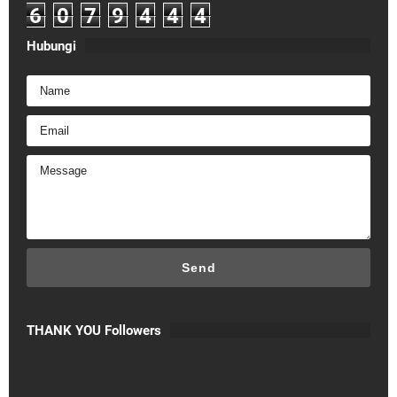
6
0
7
9
4
4
4
Hubungi
THANK YOU Followers