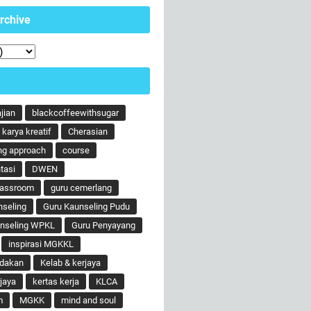
rchive
ajian
blackcoffeewithsugar
karya kreatif
Cherasian
ng approach
course
tasi
DWEN
lassroom
guru cemerlang
nseling
Guru Kaunseling Pudu
unseling WPKL
Guru Penyayang
inspirasi MGKKL
ndakan
Kelab & kerjaya
jaya
kertas kerja
KLCA
m
MGKK
mind and soul