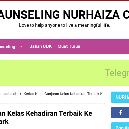
AUNSELING NURHAIZA 
Love to help anyone to live a meaningful life.
Bahan UBK
Muat Turun
unseling
Teleg
an sahsiah
Kertas Kerja Ganjaran Kelas Kehadiran Terbaik Ke
NURH
an Kelas Kehadiran Terbaik Ke
ark
Popula