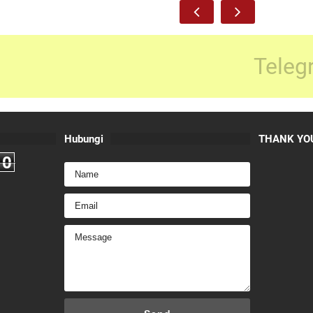
Teleg
Hubungi
THANK YOU
0