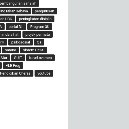
pembangunan sahsiah
ng rakan sebaya
pengurusan
san UBK
peningkatan disiplin
A
portal DL
Program 3K
minda sihat
projek permata
rik
psikososial
Qa
sarana
sistem DeKS
 Star
SUIT
travel oversea
VLE Frog
Pendidikan Cheras
youtube