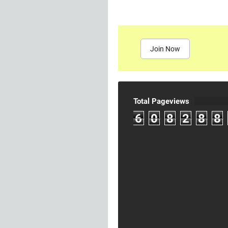
Join Now
Total Pageviews
6
0
8
2
8
8