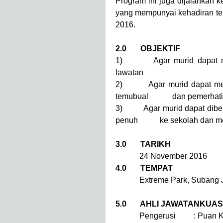
Program ini juga dijalankan 
yang mempunyai kehadiran ter
2016.
2.0 OBJEKTIF
1) Agar murid dapat memp
lawatan
2) Agar murid dapat menjal
temubual dan pemerhatian 
3) Agar murid dapat diberi
penuh ke sekolah dan menjad
3.0 TARIKH
24 November 2016
4.0 TEMPAT
Extreme Park, Subang Ja
5.0 AHLI JAWATANKUA
Pengerusi : Puan Kama