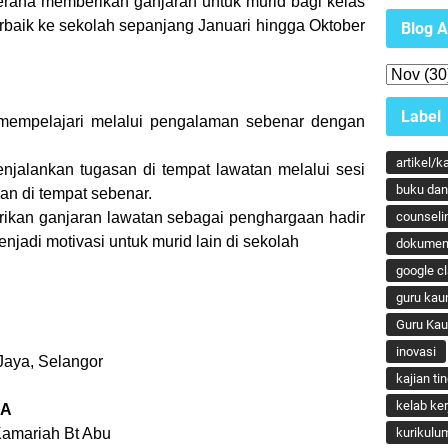
kerana memberikan ganjaran untuk murid bagi kelas
baik ke sekolah sepanjang Januari hingga Oktober
Blog A
Label
elajari melalui pengalaman sebenar dengan
artikel/k
ankan tugasan di tempat lawatan melalui sesi
buku dan 
di tempat sebenar.
kan ganjaran lawatan sebagai penghargaan hadir
counseli
i motivasi untuk murid lain di sekolah
dokumen
google c
guru kau
Guru Ka
inovasi
ya, Selangor
kajian ti
kelab ker
SA
riah Bt Abu
kurikulu