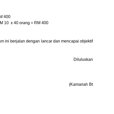
 400
40 orang = RM 400
i berjalan dengan lancar dan mencapai objektif
 oleh, Diluluskan
 Che Mat) (Kamariah Bt
)