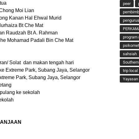
a
peer
hong Moi Lian
pembimbi
Hal Ehwal Murid
penguru
aiza Bt Che Mat
PERKAM
Raudzah Bt A. Rahman
program 
hamad Padali Bin Che Mat
psikomet
sahsiah
/ Solat dan makan tengah hari
Southern
Extreme Park, Subang Jaya, Selangor
trip local
reme Park, Subang Jaya, Selangor
Yayasan 
tang
lang ke sekolah
kolah
LANJAAN