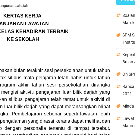
angunan sahsiah
Soala
KERTAS KERJA
Matrik
ANJARAN LAWATAN
 KELAS KEHADIRAN TERBAIK
SPM Se
KE SEKOLAH
:Instit
Kepen
Bulan 
bulan terakhir sesi persekolahan untuk tahun
Oh SPM
ak silibus mata pelajaran telah habis untuk tahun
program akhir tahun sesi persekolahan dirangka
Ranca
 mengisi aktiviti pengajaran luar bilik darjah yang
2021
silibus pengajaran telah tamat untuk aktiviti di
Minda 
n luar bilik darjah yang dapat meransangkan minat
ngka. Pembelajaran sebenar seperti lawatan lebih
Lawata
engalaman yang dirasai kerana dapat melihat dan
Mahmo
 dengan personalia tertentu di tempat tersebut.