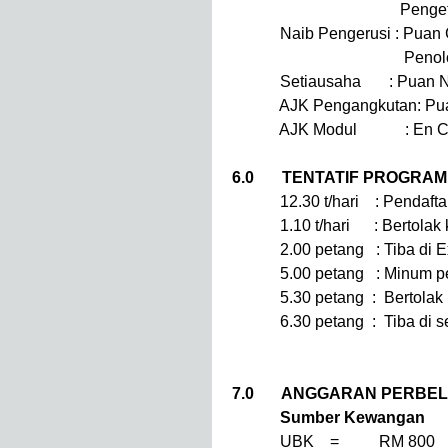
Pengetu
Naib Pengerusi : Puan C
Penolong Kanan 
Setiausaha : Puan Nurh
AJK Pengangkutan: Puan 
AJK Modul : En Che Mo
6.0 TENTATIF PROGRAM
12.30 t/hari : Pendaftaran
1.10 t/hari : Bertolak ke 
2.00 petang : Tiba di Ext
5.00 petang : Minum pe
5.30 petang : Bertolak pu
6.30 petang : Tiba di se
7.0 ANGGARAN PERBE
Sumber Kewangan
UBK = RM 800