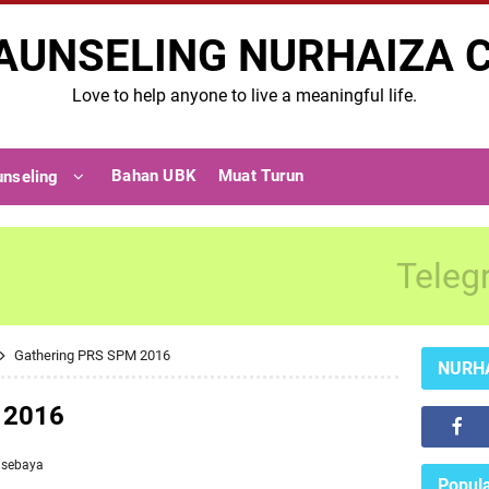
AUNSELING NURHAIZA 
Love to help anyone to live a meaningful life.
Bahan UBK
Muat Turun
unseling
Teleg
Gathering PRS SPM 2016
NURH
 2016
 sebaya
Popula