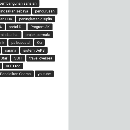
pembangunan sahsiah
ng rakan sebaya
pengurusan
san UBK
peningkatan disiplin
A
portal DL
Program 3K
minda sihat
projek permata
rik
psikososial
Qa
sarana
sistem DeKS
 Star
SUIT
travel oversea
VLE Frog
Pendidikan Cheras
youtube