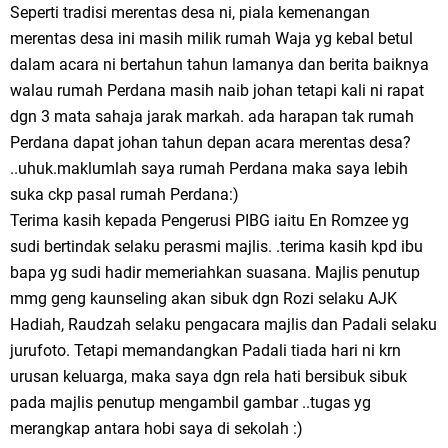
Seperti tradisi merentas desa ni, piala kemenangan
merentas desa ini masih milik rumah Waja yg kebal betul
dalam acara ni bertahun tahun lamanya dan berita baiknya
walau rumah Perdana masih naib johan tetapi kali ni rapat
dgn 3 mata sahaja jarak markah. ada harapan tak rumah
Perdana dapat johan tahun depan acara merentas desa?
..uhuk.maklumlah saya rumah Perdana maka saya lebih
suka ckp pasal rumah Perdana:)
Terima kasih kepada Pengerusi PIBG iaitu En Romzee yg
sudi bertindak selaku perasmi majlis. .terima kasih kpd ibu
bapa yg sudi hadir memeriahkan suasana. Majlis penutup
mmg geng kaunseling akan sibuk dgn Rozi selaku AJK
Hadiah, Raudzah selaku pengacara majlis dan Padali selaku
jurufoto. Tetapi memandangkan Padali tiada hari ni krn
urusan keluarga, maka saya dgn rela hati bersibuk sibuk
pada majlis penutup mengambil gambar ..tugas yg
merangkap antara hobi saya di sekolah :)