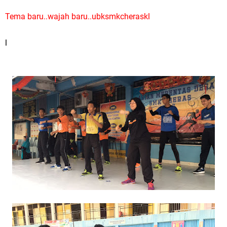
Tema baru..wajah baru..ubksmkcheraskl
l