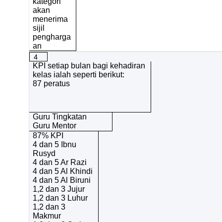
kategori
akan
menerima
sijil
pengharga
an
4
KPI setiap bulan bagi kehadiran
kelas ialah seperti berikut:
87 peratus
Guru Tingkatan
Guru Mentor
87% KPI
4 dan 5 Ibnu
Rusyd
4 dan 5 Ar Razi
4 dan 5 Al Khindi
4 dan 5 Al Biruni
1,2 dan 3 Jujur
1,2 dan 3 Luhur
1,2 dan 3
Makmur