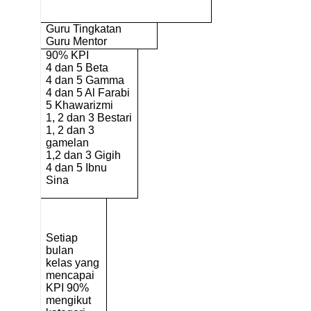
Guru Tingkatan
Guru Mentor
90% KPI
4 dan 5 Beta
4 dan 5 Gamma
4 dan 5 Al Farabi
5 Khawarizmi
1, 2 dan 3 Bestari
1, 2 dan 3
gamelan
1,2 dan 3 Gigih
4 dan 5 Ibnu
Sina
Setiap
bulan
kelas yang
mencapai
KPI 90%
mengikut