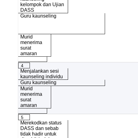
kelompok dan Ujian
DASS
Guru kaunseling
Murid
menerima
surat
amaran
4
Menjalankan sesi
kaunseling individu
Guru kaunseling
Murid
menerima
surat
amaran
5
Merekodkan status
DASS dan sebab
tidak hadir untuk