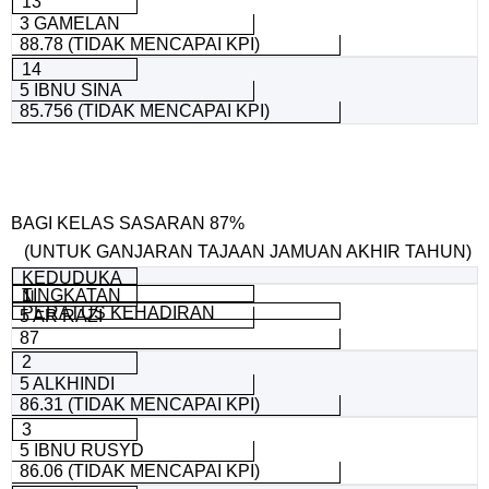
13
3 GAMELAN
88.78 (TIDAK MENCAPAI KPI)
14
5 IBNU SINA
85.756 (TIDAK MENCAPAI KPI)
BAGI KELAS SASARAN 87%
(UNTUK GANJARAN TAJAAN JAMUAN AKHIR TAHUN)
KEDUDUKA
TINGKATAN
1
N
PERATUS KEHADIRAN
5 AR RAZI
87
2
5 ALKHINDI
86.31 (TIDAK MENCAPAI KPI)
3
5 IBNU RUSYD
86.06 (TIDAK MENCAPAI KPI)