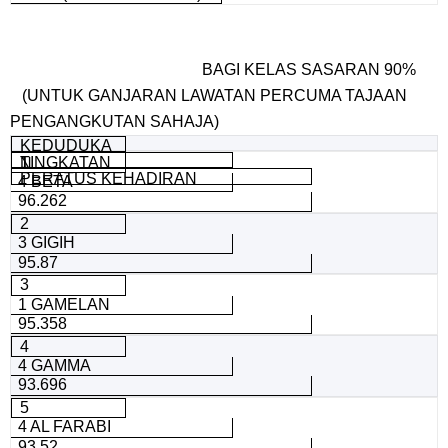
BAGI KELAS SASARAN 90%
(UNTUK GANJARAN LAWATAN PERCUMA TAJAAN
PENGANGKUTAN SAHAJA)
KEDUDUKA
TINGKATAN
1
N
PERATUS KEHADIRAN
4 BETA
96.262
2
3 GIGIH
95.87
3
1 GAMELAN
95.358
4
4 GAMMA
93.696
5
4 AL FARABI
93.52