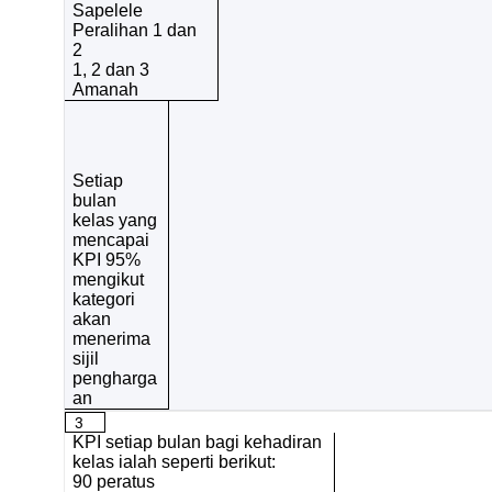
Sapelele
Peralihan 1 dan
2
1, 2 dan 3
Amanah
Setiap
bulan
kelas yang
mencapai
KPI 95%
mengikut
kategori
akan
menerima
sijil
pengharga
an
3
KPI setiap bulan bagi kehadiran
kelas ialah seperti berikut:
90 peratus