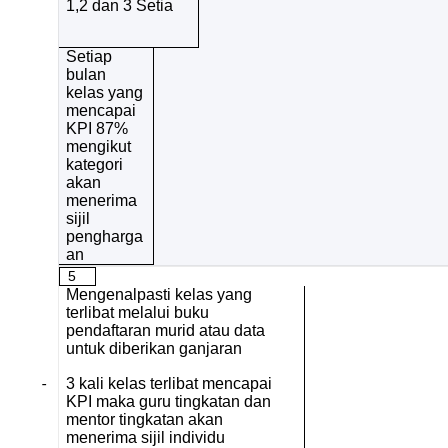
1,2 dan 3 Setia
Setiap
bulan
kelas yang
mencapai
KPI 87%
mengikut
kategori
akan
menerima
sijil
pengharga
an
5
Mengenalpasti kelas yang
terlibat melalui buku
pendaftaran murid atau data
untuk diberikan ganjaran
-
3 kali kelas terlibat mencapai
KPI maka guru tingkatan dan
mentor tingkatan akan
menerima sijil individu