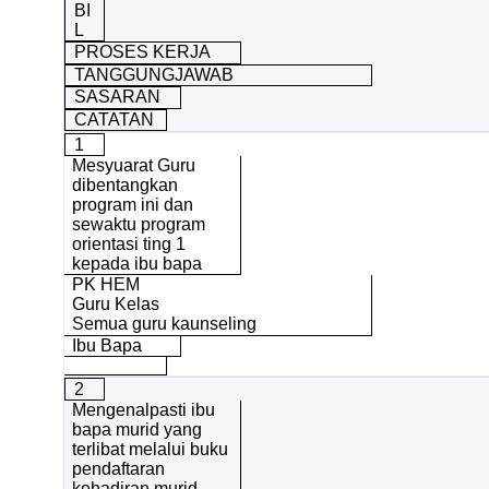
BI
L
PROSES KERJA
TANGGUNGJAWAB
SASARAN
CATATAN
1
Mesyuarat Guru
dibentangkan
program ini dan
sewaktu program
orientasi ting 1
kepada ibu bapa
PK HEM
Guru Kelas
Semua guru kaunseling
Ibu Bapa
2
Mengenalpasti ibu
bapa murid yang
terlibat melalui buku
pendaftaran
kehadiran murid