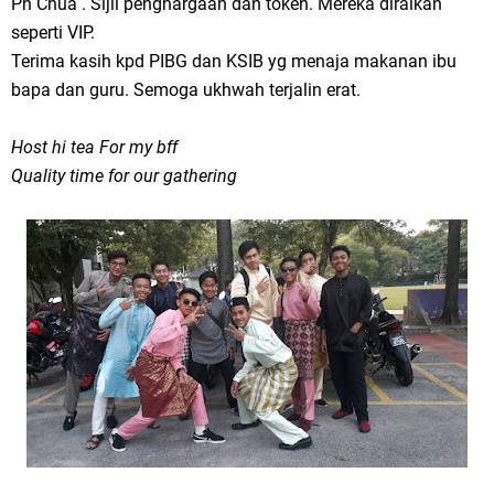
Pn Chua . Sijil penghargaan dan token. Mereka diraikan
seperti VIP.
Terima kasih kpd PIBG dan KSIB yg menaja makanan ibu
bapa dan guru. Semoga ukhwah terjalin erat.
Host hi tea
For my bff
Quality time for our gathering