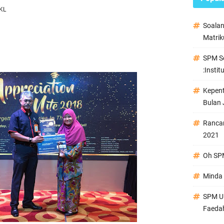
KL
Soala
Matrik
SPM Se
:Instit
Kepen
Bulan 
Ranca
2021
Oh SPM
Minda 
SPM Ul
Faeda