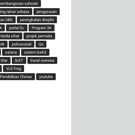
pembangunan sahsiah
ng rakan sebaya
pengurusan
san UBK
peningkatan disiplin
A
portal DL
Program 3K
minda sihat
projek permata
rik
psikososial
Qa
sarana
sistem DeKS
 Star
SUIT
travel oversea
VLE Frog
Pendidikan Cheras
youtube