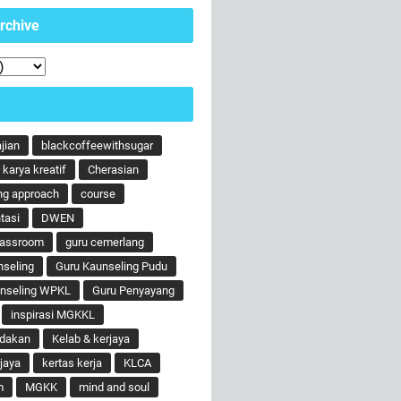
rchive
ajian
blackcoffeewithsugar
karya kreatif
Cherasian
ng approach
course
tasi
DWEN
lassroom
guru cemerlang
nseling
Guru Kaunseling Pudu
unseling WPKL
Guru Penyayang
inspirasi MGKKL
ndakan
Kelab & kerjaya
jaya
kertas kerja
KLCA
m
MGKK
mind and soul