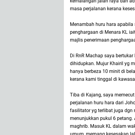
kemalangan jalan raya dan a
masa perjalanan kerana keses
Menambah huru hara apabila s
penghargaan di Menara KL iai
majlis penerimaan pengharga
Di RnR Machap saya bertukar 
dihidupkan. Mujur Khairil yg 
hanya berbeza 10 minit di bel
kerana kami tinggal di kawasa
Tiba di Kajang, saya memecut
perjalanan huru hara dari Joh
fasilitator yg terlibat juga 
menunjukkan pukul 6 petang. 
maghrib. Masuk KL dalam wakt
umum, memang kesesakan lalu 