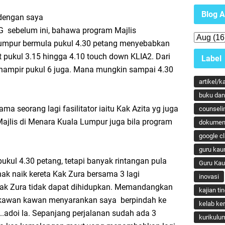
Blog A
 dengan saya
G sebelum ini, bahawa program Majlis
umpur bermula pukul 4.30 petang menyebabkan
ht pukul 3.15 hingga 4.10 touch down KLIA2. Dari
Label
hampir pukul 6 juga. Mana mungkin sampai 4.30
artikel/k
buku dan 
ma seorang lagi fasilitator iaitu Kak Azita yg juga
counseli
Majlis di Menara Kuala Lumpur juga bila program
dokumen
google c
guru kau
ukul 4.30 petang, tetapi banyak rintangan pula
Guru Ka
nak naik kereta Kak Zura bersama 3 lagi
inovasi
 Kak Zura tidak dapat dihidupkan. Memandangkan
kajian ti
 kawan kawan menyarankan saya berpindah ke
kelab ker
..adoi la. Sepanjang perjalanan sudah ada 3
kurikulu