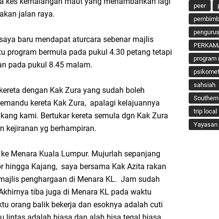
da kes kemalangan maut yang menambahkan lagi
peer
akan jalan raya.
pembimbi
penguru
aya baru mendapat aturcara sebenar majlis
PERKAM
tu program bermula pada pukul 4.30 petang tetapi
program 
an pada pukul 8.45 malam.
psikomet
sahsiah
kereta dengan Kak Zura yang sudah boleh
Southern
memandu kereta Kak Zura, apalagi kelajuannya
trip local
akang kami. Bertukar kereta semula dgn Kak Zura
Yayasan 
n kejiranan yg berhampiran.
 ke Menara Kuala Lumpur. Mujurlah sepanjang
or hingga Kajang, saya bersama Kak Azita rakan
dgn majlis penghargaan di Menara KL. Jam sudah
Akhirnya tiba juga di Menara KL pada waktu
u orang balik bekerja dan esoknya adalah cuti
lintas adalah biasa dan alah bisa tegal biasa