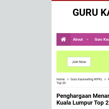
GURU K
About
Guru Ka
Join Now
Home
Guru Kaunseling WPKL
Top 20
Penghargaan Menara
Kuala Lumpur Top 