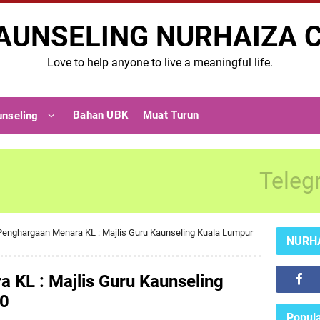
AUNSELING NURHAIZA 
Love to help anyone to live a meaningful life.
Bahan UBK
Muat Turun
unseling
Teleg
Penghargaan Menara KL : Majlis Guru Kaunseling Kuala Lumpur
NURH
 KL : Majlis Guru Kaunseling
20
Popula