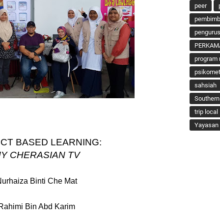
peer
pembimbi
penguru
PERKAM
program 
psikomet
sahsiah
Southern
trip local
Yayasan 
CT BASED LEARNING:
Y CHERASIAN TV
urhaiza Binti Che Mat
Rahimi Bin Abd Karim