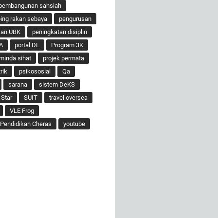
pembangunan sahsiah
ng rakan sebaya
pengurusan
san UBK
peningkatan disiplin
A
portal DL
Program 3K
minda sihat
projek permata
rik
psikososial
Qa
sarana
sistem DeKS
 Star
SUIT
travel oversea
VLE Frog
Pendidikan Cheras
youtube