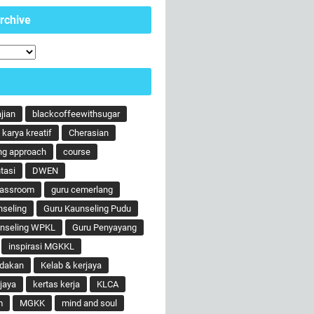
rchive
ajian
blackcoffeewithsugar
karya kreatif
Cherasian
ng approach
course
tasi
DWEN
lassroom
guru cemerlang
nseling
Guru Kaunseling Pudu
unseling WPKL
Guru Penyayang
inspirasi MGKKL
ndakan
Kelab & kerjaya
jaya
kertas kerja
KLCA
m
MGKK
mind and soul