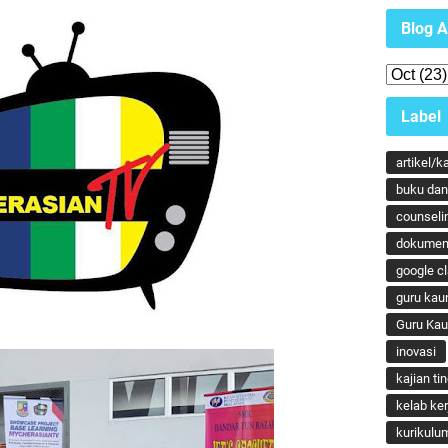
Blog A
Label
artikel/k
buku dan 
counseli
dokumen
google c
guru kau
Guru Ka
inovasi
kajian ti
kelab ker
kurikulu