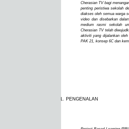
Cherasian TV bagi menanga
penting peristiwa sekolah d
diakses oleh semua warga se
video dan disebarkan dalam
medium rasmi sekolah un
Cherasian TV telah diwujudk
aktiviti yang dijalankan ol
PAK 21, konsep 6C dan kema
1.
PENGENALAN
Project Based Learning
(PBL