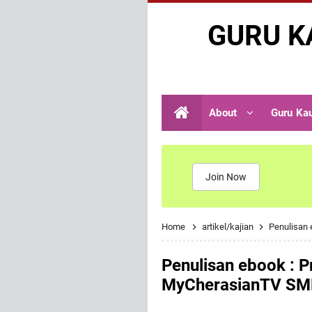
GURU K
About
Guru Ka
Join Now
Home
artikel/kajian
Penulisan 
Penulisan ebook : P
MyCherasianTV SM