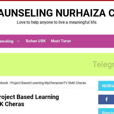
AUNSELING NURHAIZA 
Love to help anyone to live a meaningful life.
Bahan UBK
Muat Turun
unseling
Teleg
ebook : Project Based Learning MyCherasianTV SMK Cheras
NURH
roject Based Learning
K Cheras
Popula