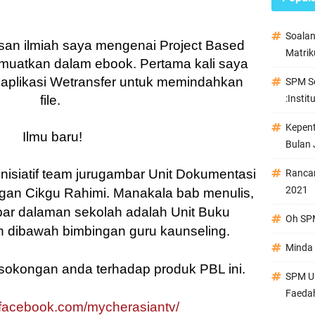
Soala
san ilmiah saya mengenai Project Based
Matrik
imuatkan dalam ebook. Pertama kali saya
aplikasi Wetransfer untuk memindahkan
SPM Se
file.
:Instit
Kepen
Ilmu baru!
Bulan 
isiatif team jurugambar Unit Dokumentasi
Ranca
2021
gan Cikgu Rahimi. Manakala bab menulis,
ar dalaman sekolah adalah Unit Buku
Oh SPM
 dibawah bimbingan guru kaunseling.
Minda 
da sokongan anda terhadap produk PBL ini.
SPM Ul
Faeda
.facebook.com/mycherasiantv/