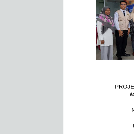
PROJE
M
N