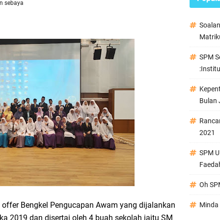
n sebaya
Soala
Matrik
SPM Se
:Instit
Kepen
Bulan 
Ranca
2021
SPM Ul
Faeda
Oh SPM
BP offer Bengkel Pengucapan Awam yang dijalankan
Minda 
 2019 dan disertai oleh 4 buah sekolah iaitu SM