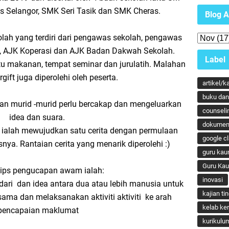
 Selangor, SMK Seri Tasik dan SMK Cheras.
Blog A
lah yang terdiri dari pengawas sekolah, pengawas
S, AJK Koperasi dan AJK Badan Dakwah Sekolah.
Label
tu makanan, tempat seminar dan jurulatih. Malahan
orgift juga diperolehi oleh peserta.
artikel/k
buku dan 
an murid -murid perlu bercakap dan mengeluarkan
counseli
idea dan suara.
dokumen
ik ialah mewujudkan satu cerita dengan permulaan
google c
usnya. Rantaian cerita yang menarik diperolehi :)
guru kau
Guru Ka
tips pengucapan awam ialah:
inovasi
ari dan idea antara dua atau lebih manusia untuk
kajian ti
ama dan melaksanakan aktiviti aktiviti ke arah
kelab ker
pencapaian maklumat
kurikulu