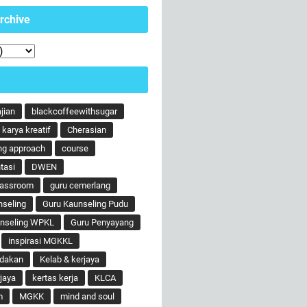
rchive
ajian
blackcoffeewithsugar
karya kreatif
Cherasian
ng approach
course
tasi
DWEN
lassroom
guru cemerlang
nseling
Guru Kaunseling Pudu
unseling WPKL
Guru Penyayang
inspirasi MGKKL
ndakan
Kelab & kerjaya
jaya
kertas kerja
KLCA
m
MGKK
mind and soul