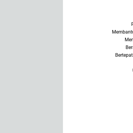
Membantu
Mem
Ber
Bertepa