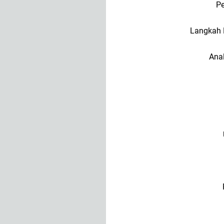
P
Langkah 
Anal