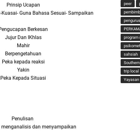
peer
Prinsip Ucapan
pembimbi
t-Kuasai- Guna Bahasa Sesuai- Sampaikan
penguru
Pengucapan Berkesan
PERKAM
Jujur Dan IKhlas
program 
Mahir
psikomet
Berpengetahuan
sahsiah
Peka kepada reaksi
Southern
Yakin
trip local
Peka Kepada Situasi
Yayasan 
Penulisan
ir , menganalisis dan menyampaikan