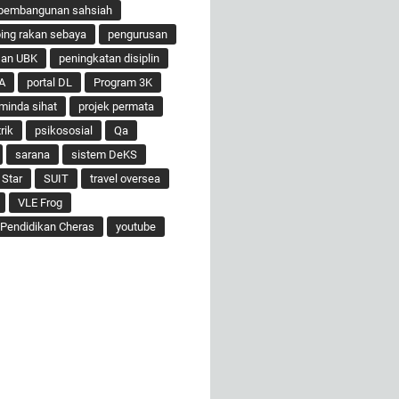
pembangunan sahsiah
ng rakan sebaya
pengurusan
san UBK
peningkatan disiplin
A
portal DL
Program 3K
minda sihat
projek permata
rik
psikososial
Qa
sarana
sistem DeKS
 Star
SUIT
travel oversea
VLE Frog
Pendidikan Cheras
youtube