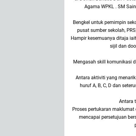
Agama WPKL . SM Sains
Bengkel untuk pemimpin seko
pusat sumber sekolah, PR
Hampir kesemuanya ditaja iai
sijil dan do
Mengasah skill komunikasi d
Antara aktiviti yang menar
huruf A, B, C, D dan seter
Antara 
Proses pertukaran maklumat d
mencapai persetujuan bers