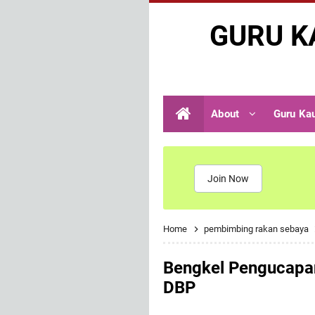
GURU K
About
Guru Ka
Join Now
Home
pembimbing rakan sebaya
Bengkel Pengucapa
DBP