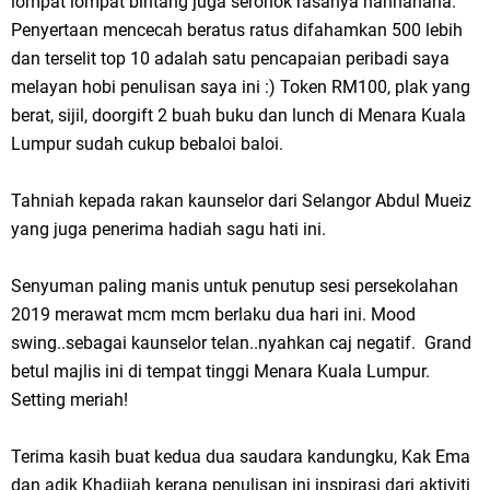
lompat lompat bintang juga seronok rasanya hahhahaha.
Penyertaan mencecah beratus ratus difahamkan 500 lebih
dan terselit top 10 adalah satu pencapaian peribadi saya
melayan hobi penulisan saya ini :) Token RM100, plak yang
berat, sijil, doorgift 2 buah buku dan lunch di Menara Kuala
Lumpur sudah cukup bebaloi baloi.
Tahniah kepada rakan kaunselor dari Selangor Abdul Mueiz
yang juga penerima hadiah sagu hati ini.
Senyuman paling manis untuk penutup sesi persekolahan
2019 merawat mcm mcm berlaku dua hari ini. Mood
swing..sebagai kaunselor telan..nyahkan caj negatif. Grand
betul majlis ini di tempat tinggi Menara Kuala Lumpur.
Setting meriah!
Terima kasih buat kedua dua saudara kandungku, Kak Ema
dan adik Khadijah kerana penulisan ini inspirasi dari aktiviti