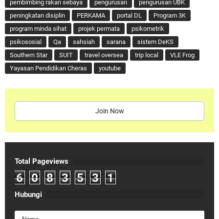
pembimbing rakan sebaya
pengurusan
pengurusan UBK
peningkatan disiplin
PERKAMA
portal DL
Program 3K
program minda sihat
projek permata
psikometrik
psikososial
Qa
sahsiah
sarana
sistem DeKS
Southern Star
SUIT
travel oversea
trip local
VLE Frog
Yayasan Pendidikan Cheras
youtube
Join Now
Total Pageviews
6
0
8
3
5
3
1
Hubungi