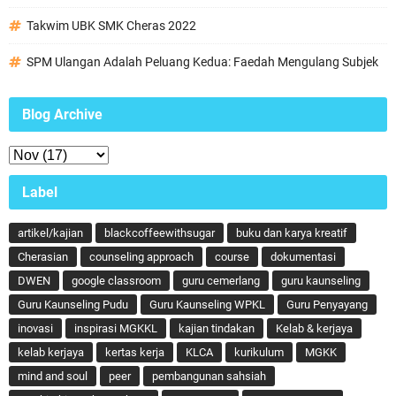
Takwim UBK SMK Cheras 2022
SPM Ulangan Adalah Peluang Kedua: Faedah Mengulang Subjek
Blog Archive
Label
artikel/kajian
blackcoffeewithsugar
buku dan karya kreatif
Cherasian
counseling approach
course
dokumentasi
DWEN
google classroom
guru cemerlang
guru kaunseling
Guru Kaunseling Pudu
Guru Kaunseling WPKL
Guru Penyayang
inovasi
inspirasi MGKKL
kajian tindakan
Kelab & kerjaya
kelab kerjaya
kertas kerja
KLCA
kurikulum
MGKK
mind and soul
peer
pembangunan sahsiah