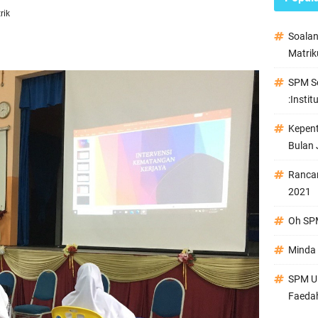
rik
Soala
Matrik
SPM Se
:Instit
Kepen
Bulan 
Ranca
2021
Oh SPM
Minda 
SPM Ul
Faeda