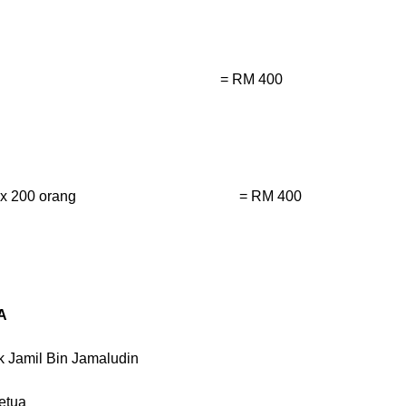
= RM 400
x 200 orang
= RM 400
A
ik Jamil Bin Jamaludin
etua