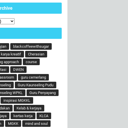
rchive
ajian
blackcoffeewithsugar
karya kreatif
Cherasian
ng approach
course
tasi
DWEN
lassroom
guru cemerlang
nseling
Guru Kaunseling Pudu
unseling WPKL
Guru Penyayang
inspirasi MGKKL
ndakan
Kelab & kerjaya
jaya
kertas kerja
KLCA
m
MGKK
mind and soul