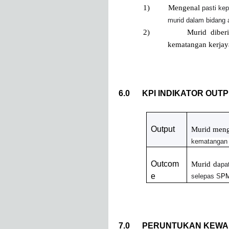
1)
Mengenal
pasti ke
murid dalam bidang
2)
Murid diber
kematangan kerjaya
6.0
KPI INDIKATOR OUT
Output
Murid meng
kematangan 
Outcom
Murid da
pa
e
selepas S
P
7.0
PERUNTUKAN KEW