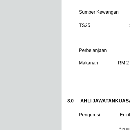
Sumber Kewangan
TS25
:
Perbelanjaan
Makanan
RM 2 
8.0
AHLI JAWATANKUAS
Pengerusi
: Enc
Peng