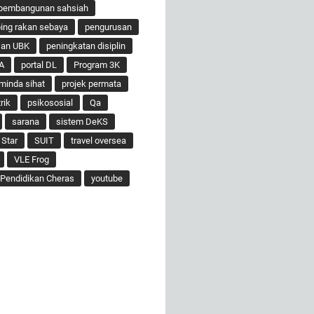
pembangunan sahsiah
ng rakan sebaya
pengurusan
san UBK
peningkatan disiplin
A
portal DL
Program 3K
minda sihat
projek permata
rik
psikososial
Qa
sarana
sistem DeKS
 Star
SUIT
travel oversea
VLE Frog
Pendidikan Cheras
youtube