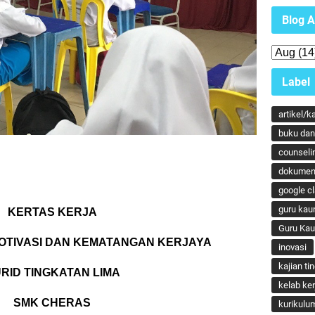
Blog A
Label
artikel/k
buku dan 
counseli
dokumen
google c
guru kau
KERTAS KERJA
Guru Ka
OTIVASI DAN KEMATANGAN KERJAYA
inovasi
kajian ti
RID TINGKATAN LIMA
kelab ker
SMK CHERAS
kurikulu