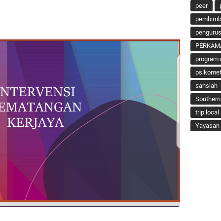
peer
pembimbi
penguru
PERKAM
program 
psikomet
sahsiah
Southern
trip local
Yayasan 