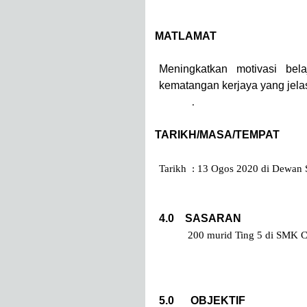
2.0
MATLAMAT
Meningkatkan motivasi bela
kematangan kerjaya yang jela
.
3.0
TARIKH/MASA/TEMPAT
Tarikh
: 13 Ogos 2020 di Dewan
4.0
SASARAN
200 murid Ting 5 di SMK C
5.0
OBJEKTIF