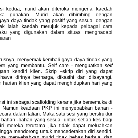
si kedua, murid akan diteroka mengenai kaedah
a gunakan. Murid akan dibimbing dengan
aya daya tindak yang positif yang sesuai dengan
dak ialah kaedah merujuk ke
pada pelbagai cara
 laku yang digunakan dalam situasi menghadapi
uaran
ya, menyemak kembali gaya daya tindak yang
are
yang membantu. Self care -
menguatkan
self
gaan kendiri klien. Skrip –skrip diri yang dapat
awa dirinya berharga, dikasihi dan diisayangi.
n harian klien yang dapat menghidupkan hari yang
ni sebagai scaffolding kerana jika bersemuka di
pa. Namun keadaan PKP ini menyebabkan bahan -
secara dalam talian. Maka satu sesi yang berstruktur
bahan -bahan yang sesuai untuk setiap kes bagi
i mereka terutama jika tidak dapat meluahkan
hingga mendorong untuk mencederakan diri sendiri.
uga menyebabkan murid tidak bebas berbual dan