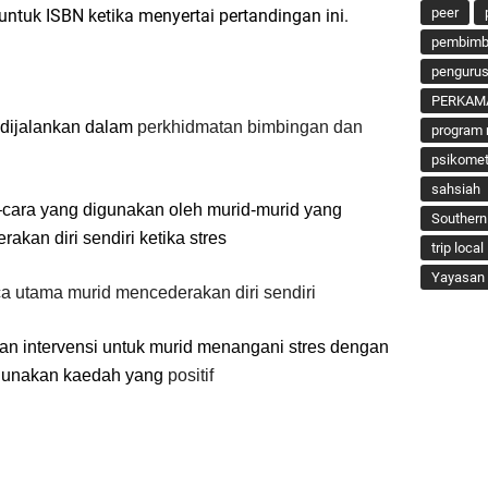
peer
untuk ISBN ketika menyertai pertandingan ini.
pembimbi
penguru
PERKAM
g dijalankan dalam
perkhidmatan bimbingan dan
program 
psikomet
sahsiah
–cara yang digunakan oleh murid-murid yang
Southern
akan diri sendiri ketika stres
trip local
Yayasan 
ca utama murid mencederakan diri sendiri
an intervensi untuk murid menangani stres dengan
unakan kaedah yang
positif