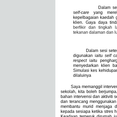
Dalam se
self-care
yang merek
kepelbagaian kaedah g
klien. Gaya daya tin
berfikir dan tingkah
tekanan dalaman dan l
Dalam sesi seterusn
digunakan iaitu
self c
respect
iaitu penghar
menyedarkan klien bah
Simulasi kes kehidupa
dilaluinya
Saya memanggil intervensi i
sekolah, kita boleh berjum
bahan intervensi dan aktiviti 
dan terancang menggunakan 
membantu murid menjaga dir
kepada sesiapa ketika stres 
Keadaan terperuk dirumah j