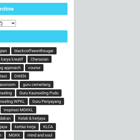
rchive
ajian
blackcoffeewithsugar
karya kreatif
Cherasian
ng approach
course
tasi
DWEN
lassroom
guru cemerlang
nseling
Guru Kaunseling Pudu
unseling WPKL
Guru Penyayang
inspirasi MGKKL
ndakan
Kelab & kerjaya
jaya
kertas kerja
KLCA
m
MGKK
mind and soul