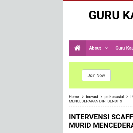
GURU K
About
Guru Ka
Join Now
Home
inovasi
psikososial
I
MENCEDERAKAN DIRI SENDIRI
INTERVENSI SCAF
MURID MENCEDERA