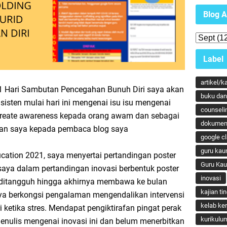
Blog A
Label
artikel/k
21 Hari Sambutan Pencegahan Bunuh Diri saya akan
buku dan 
sisten mulai hari ini mengenai isu isu mengenai
counseli
create awareness kepada orang awam dan sebagai
dokumen
an saya kepada pembaca blog saya
google c
guru kau
ucation 2021, saya menyertai pertandingan poster
Guru Ka
 saya dalam pertandingan inovasi berbentuk poster
inovasi
 ditangguh hingga akhirnya membawa ke bulan
kajian ti
ya berkongsi pengalaman mengendalikan intervensi
kelab ker
 ketika stres. Mendapat pengiktirafan pingat perak
kurikulu
enulis mengenai inovasi ini dan belum menerbitkan