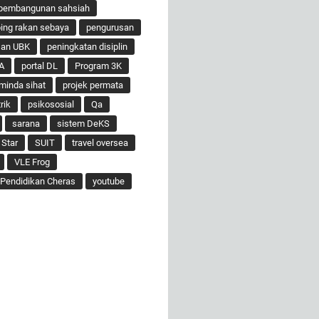
pembangunan sahsiah
ng rakan sebaya
pengurusan
san UBK
peningkatan disiplin
A
portal DL
Program 3K
minda sihat
projek permata
rik
psikososial
Qa
sarana
sistem DeKS
 Star
SUIT
travel oversea
VLE Frog
Pendidikan Cheras
youtube