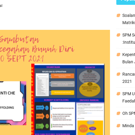
al
Soala
Matrik
SPM Se
:Instit
Kepen
Bulan 
Ranca
2021
SPM Ul
Faeda
Oh SPM
Minda 