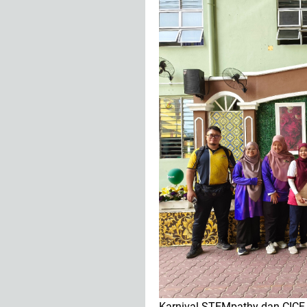
Karnival STEMpathy dan CICF ia