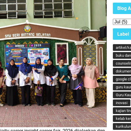
Blog A
Label
artikel/k
buku dan 
counseli
dokumen
google c
guru kau
Guru Ka
inovasi
kajian ti
kelab ker
kurikulu
itu career insight career fair 2026 dijalankan dgn