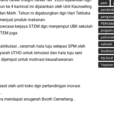
peer
n ke 4 karnival ini dijalankan oleh Unit Kaunseling
pembimbi
dan Math. Tahun ni digabungkan dgn Hari Terbuka
penguru
menjual produk makanan.
PERKAM
Showcase kerjaya STEM dgn menjemput UBK sekolah
program 
STEM juga.
psikomet
sahsiah
trikulasi , ceramah hala tuju selepas SPM oleh
Southern
yarah UTHO untuk simulasi dan hala tuju seni
trip local
ga dijemput untuk motivasi keusahawanan.
Yayasan 
east oleh unit koko dgn pertandingan inovasi
.
aya mendapat anugerah Booth Cemerlang..