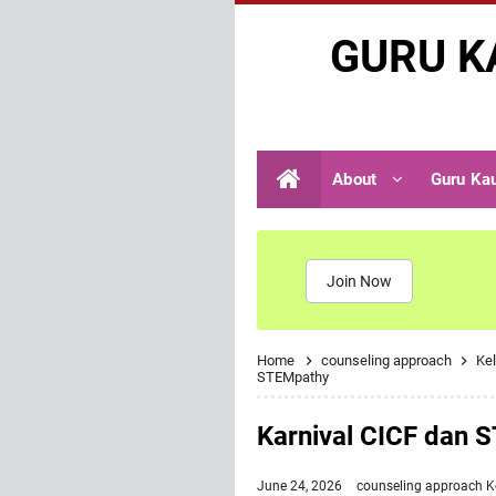
GURU K
About
Guru Ka
Join Now
Home
counseling approach
Kel
STEMpathy
Karnival CICF dan 
June 24, 2026
counseling approach
K