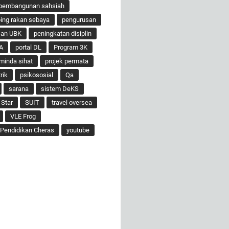
pembangunan sahsiah
ng rakan sebaya
pengurusan
san UBK
peningkatan disiplin
A
portal DL
Program 3K
minda sihat
projek permata
rik
psikososial
Qa
sarana
sistem DeKS
 Star
SUIT
travel oversea
VLE Frog
Pendidikan Cheras
youtube