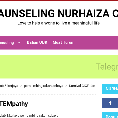
AUNSELING NURHAIZA 
Love to help anyone to live a meaningful life.
Bahan UBK
Muat Turun
unseling
Teleg
ab & kerjaya
pembimbing rakan sebaya
Karnival CICF dan
NURH
STEMpathy
elab & kerjaya
pembimbing rakan sebaya
Popula