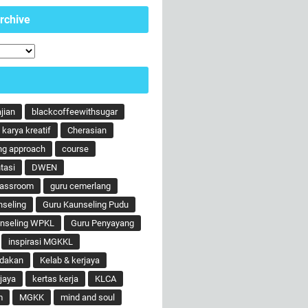
rchive
ajian
blackcoffeewithsugar
karya kreatif
Cherasian
ng approach
course
tasi
DWEN
lassroom
guru cemerlang
nseling
Guru Kaunseling Pudu
unseling WPKL
Guru Penyayang
inspirasi MGKKL
ndakan
Kelab & kerjaya
jaya
kertas kerja
KLCA
m
MGKK
mind and soul