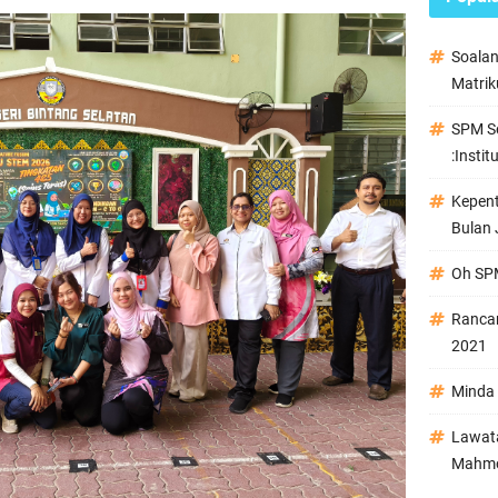
Soala
Matrik
SPM Se
:Instit
Kepen
Bulan 
Oh SPM
Ranca
2021
Minda 
Lawata
Mahmo