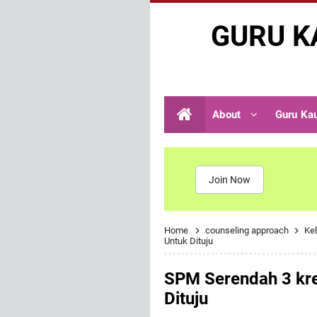
GURU K
About
Guru Ka
Join Now
Home
counseling approach
Kel
Untuk Dituju
SPM Serendah 3 kred
Dituju