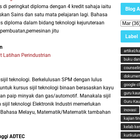
di peringkat diploma dengan 4 kredit sahaja iaitu
Blog A
skan Sains dan satu mata pelajaran lagi. Bahasa
sus diploma dalam bidang teknologi kejuruteraan
k, pembuatan,pemesinan jitu
Label
an
artikel/k
t Latihan Perindustrian
buku dan 
counseli
dokumen
ijil teknologi. Berkelulusan SPM dengan lulus
google c
tuk kursus sijil teknologi binaan berasaskan kayu
guru kau
an paip minyak dan gas/automotif. Manakala sijil
Guru Ka
ijil teknologi Elektronik Industri memerlukan
inovasi
k Bahasa Melayu, Matematik/Matematik tambahan
kajian ti
kelab ker
kurikulu
inggi ADTEC