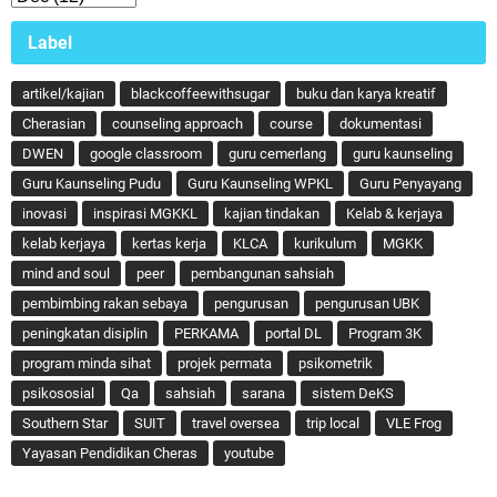
Label
artikel/kajian
blackcoffeewithsugar
buku dan karya kreatif
Cherasian
counseling approach
course
dokumentasi
DWEN
google classroom
guru cemerlang
guru kaunseling
Guru Kaunseling Pudu
Guru Kaunseling WPKL
Guru Penyayang
inovasi
inspirasi MGKKL
kajian tindakan
Kelab & kerjaya
kelab kerjaya
kertas kerja
KLCA
kurikulum
MGKK
mind and soul
peer
pembangunan sahsiah
pembimbing rakan sebaya
pengurusan
pengurusan UBK
peningkatan disiplin
PERKAMA
portal DL
Program 3K
program minda sihat
projek permata
psikometrik
psikososial
Qa
sahsiah
sarana
sistem DeKS
Southern Star
SUIT
travel oversea
trip local
VLE Frog
Yayasan Pendidikan Cheras
youtube