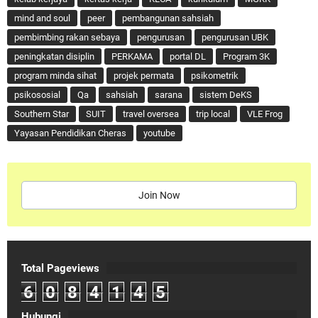
mind and soul
peer
pembangunan sahsiah
pembimbing rakan sebaya
pengurusan
pengurusan UBK
peningkatan disiplin
PERKAMA
portal DL
Program 3K
program minda sihat
projek permata
psikometrik
psikososial
Qa
sahsiah
sarana
sistem DeKS
Southern Star
SUIT
travel oversea
trip local
VLE Frog
Yayasan Pendidikan Cheras
youtube
Join Now
Total Pageviews
6
0
8
4
1
4
5
Hubungi