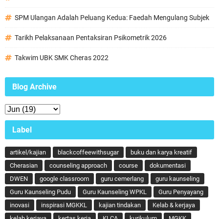
SPM Ulangan Adalah Peluang Kedua: Faedah Mengulang Subjek
Tarikh Pelaksanaan Pentaksiran Psikometrik 2026
Takwim UBK SMK Cheras 2022
Blog Archive
Label
artikel/kajian
blackcoffeewithsugar
buku dan karya kreatif
Cherasian
counseling approach
course
dokumentasi
DWEN
google classroom
guru cemerlang
guru kaunseling
Guru Kaunseling Pudu
Guru Kaunseling WPKL
Guru Penyayang
inovasi
inspirasi MGKKL
kajian tindakan
Kelab & kerjaya
kelab kerjaya
kertas kerja
KLCA
kurikulum
MGKK