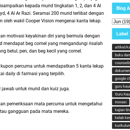
isampaikan kepada murid tingkatan 1, 2, dan 4 Al
Blog A
syd, 4 Al Ar Razi. Seramai 200 murid terlibat dengan
an oleh wakil Cooper Vision mengenai kanta lekap.
Label
an motivasi keyakinan diri yang bermula dengan
id mendapat beg comel yang mengandungi risalah
artikel/k
g betul, pen, dan beg kecil yang comel.
buku dan 
counseli
0 kupon percuma untuk mendapatkan 5 kanta lekap
dokumen
i daily di farmasi yang terpilih.
google c
guru kau
l jawab untuk murid dan kuiz juga.
Guru Ka
inovasi
kan pemeriksaan mata percuma untuk mengetahui
kajian ti
 atau gangguan pada mata mereka.
kelab ker
kurikulu