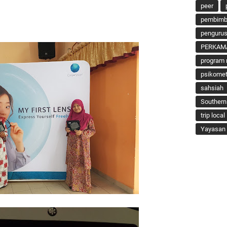
peer
pembimbi
penguru
PERKAM
program 
psikomet
sahsiah
Southern
trip local
Yayasan 