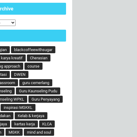
rchive
ajian
blackcoffeewithsugar
karya kreatif
Cherasian
ng approach
course
tasi
DWEN
lassroom
guru cemerlang
nseling
Guru Kaunseling Pudu
unseling WPKL
Guru Penyayang
inspirasi MGKKL
ndakan
Kelab & kerjaya
jaya
kertas kerja
KLCA
m
MGKK
mind and soul