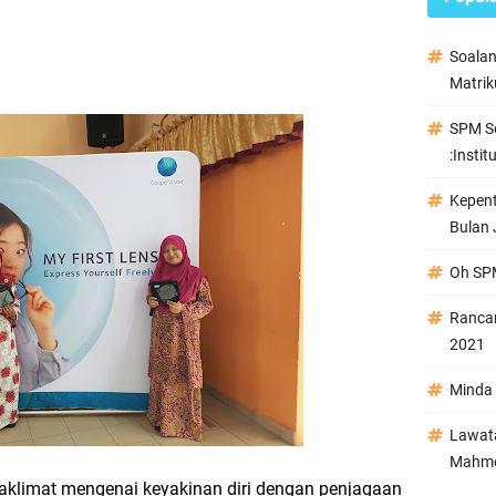
Soala
Matrik
SPM Se
:Instit
Kepen
Bulan 
Oh SPM
Ranca
2021
Minda 
Lawata
Mahmo
limat mengenai keyakinan diri dengan penjagaan