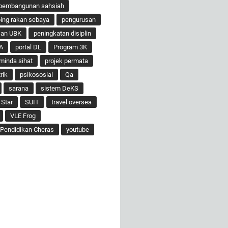
pembangunan sahsiah
ng rakan sebaya
pengurusan
san UBK
peningkatan disiplin
A
portal DL
Program 3K
minda sihat
projek permata
rik
psikososial
Qa
sarana
sistem DeKS
 Star
SUIT
travel oversea
VLE Frog
Pendidikan Cheras
youtube