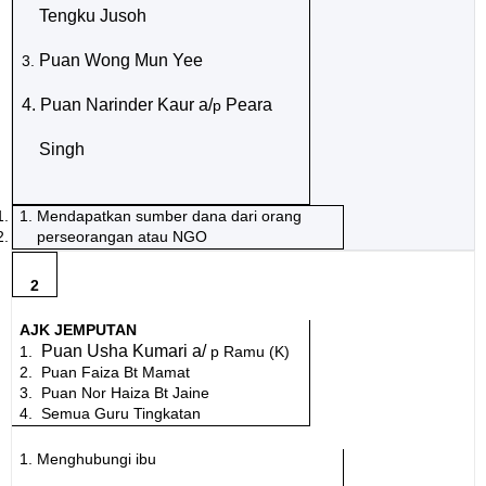
Tengku Jusoh
Puan Wong Mun Yee
3.
4. Puan Narinder Kaur a/
Peara
p
Singh
1.
1. Menda
patkan sumber dana dari orang
2.
perseorangan atau NGO
2
AJK JEMPUTAN
Puan Usha Kumari a/
1.
p Ramu (K)
2.
Puan Faiza Bt Mamat
3.
Puan Nor Haiza Bt Jaine
4.
Semua Guru Tingkatan
1. Menghubungi ibu