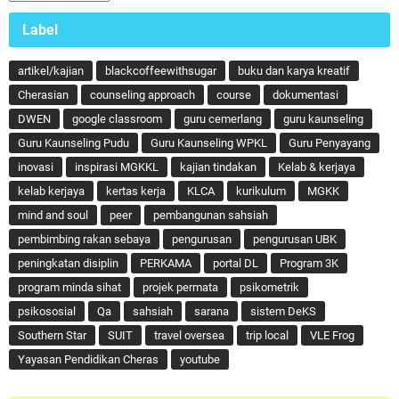
Label
artikel/kajian
blackcoffeewithsugar
buku dan karya kreatif
Cherasian
counseling approach
course
dokumentasi
DWEN
google classroom
guru cemerlang
guru kaunseling
Guru Kaunseling Pudu
Guru Kaunseling WPKL
Guru Penyayang
inovasi
inspirasi MGKKL
kajian tindakan
Kelab & kerjaya
kelab kerjaya
kertas kerja
KLCA
kurikulum
MGKK
mind and soul
peer
pembangunan sahsiah
pembimbing rakan sebaya
pengurusan
pengurusan UBK
peningkatan disiplin
PERKAMA
portal DL
Program 3K
program minda sihat
projek permata
psikometrik
psikososial
Qa
sahsiah
sarana
sistem DeKS
Southern Star
SUIT
travel oversea
trip local
VLE Frog
Yayasan Pendidikan Cheras
youtube