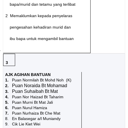
bapa/murid dan tetamu yang terlibat
· 2
Memaklumkan kepada penyelaras
pengesahan kehadiran murid dan
ibu bapa untuk mengambil bantuan
4
3
AJK AGIHAN BANTUAN
1.
Puan Normilah Bt Mohd Noh
(K)
Puan Noraida Bt Mohamad
2.
Puan Suhaibah Bt Mat
3.
4.
Puan Nor Haizad Bt Taharim
5.
Puan Murni Bt Mat Jali
6.
Puan Nurul Hamiza
7.
Puan Nurhaiza Bt Che Mat
8.
En Balasegar a/l Muniandy
9.
Cik Lie Kiet Wei