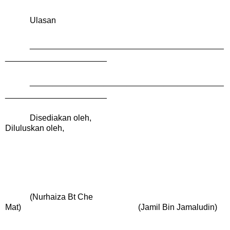
Ulasan
__________________________________________
______________________
__________________________________________
______________________
Disediakan oleh,
Diluluskan oleh,
(Nurhaiza Bt Che
Mat) (Jamil Bin Jamaludin)