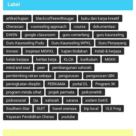
Label
artikel/kajian
blackcoffeewithsugar
buku dan karya kreatif
Cherasian
counseling approach
course
dokumentasi
DWEN
google classroom
guru cemerlang
guru kaunseling
Guru Kaunseling Pudu
Guru Kaunseling WPKL
Guru Penyayang
inovasi
inspirasi MGKKL
kajian tindakan
Kelab & kerjaya
kelab kerjaya
kertas kerja
KLCA
kurikulum
MGKK
mind and soul
peer
pembangunan sahsiah
pembimbing rakan sebaya
pengurusan
pengurusan UBK
peningkatan disiplin
PERKAMA
portal DL
Program 3K
program minda sihat
projek permata
psikometrik
psikososial
Qa
sahsiah
sarana
sistem DeKS
Southern Star
SUIT
travel oversea
trip local
VLE Frog
Yayasan Pendidikan Cheras
youtube