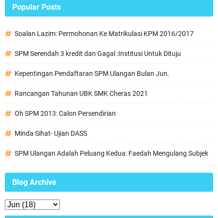
Popular Posts
Soalan Lazim: Permohonan Ke Matrikulasi KPM 2016/2017
SPM Serendah 3 kredit dan Gagal :Institusi Untuk Dituju
Kepentingan Pendaftaran SPM Ulangan Bulan Jun.
Rancangan Tahunan UBK SMK Cheras 2021
Oh SPM 2013: Calon Persendirian
Minda Sihat- Ujian DASS
SPM Ulangan Adalah Peluang Kedua: Faedah Mengulang Subjek
Blog Archive