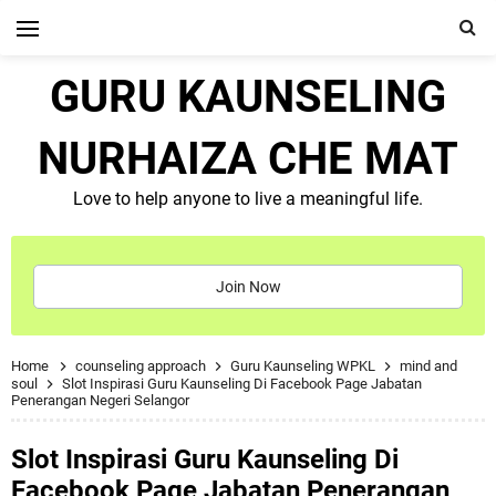
GURU KAUNSELING
NURHAIZA CHE MAT
Love to help anyone to live a meaningful life.
Join Now
Home
counseling approach
Guru Kaunseling WPKL
mind and
soul
Slot Inspirasi Guru Kaunseling Di Facebook Page Jabatan
Penerangan Negeri Selangor
Slot Inspirasi Guru Kaunseling Di
Facebook Page Jabatan Penerangan