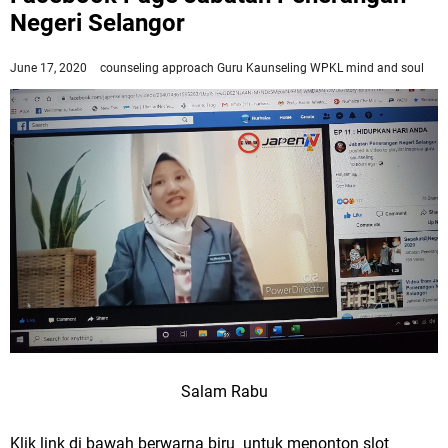
Negeri Selangor
June 17, 2020
counseling approach
Guru Kaunseling WPKL
mind and soul
Salam Rabu
Klik link di bawah berwarna biru untuk menonton slot