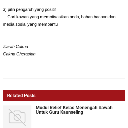
3)
pilih
pengaruh yang
positif
Cari kawan yang memotivasikan anda, bahan bacaan dan
media sosial yang membantu
Ziarah Cakna
Cakna Cherasian
Related Posts
Modul Relief Kelas Menengah Bawah
Untuk Guru Kaunseling