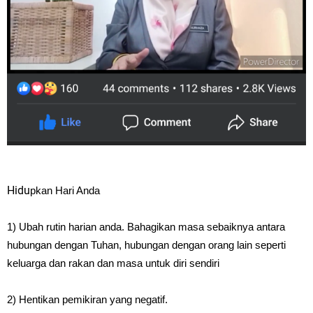
Hidu
pkan Hari Anda
1) Ubah rutin harian anda. Bahagikan masa sebaiknya antara
hubungan dengan Tuhan, hubungan dengan orang lain se
perti
keluarga dan rakan dan masa untuk diri sendiri
2) Hentikan
pemikiran yang negatif.