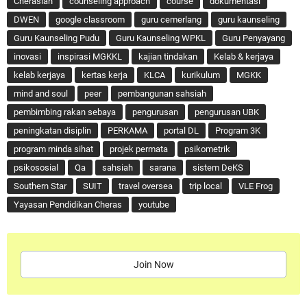
Cherasian
counseling approach
course
dokumentasi
DWEN
google classroom
guru cemerlang
guru kaunseling
Guru Kaunseling Pudu
Guru Kaunseling WPKL
Guru Penyayang
inovasi
inspirasi MGKKL
kajian tindakan
Kelab & kerjaya
kelab kerjaya
kertas kerja
KLCA
kurikulum
MGKK
mind and soul
peer
pembangunan sahsiah
pembimbing rakan sebaya
pengurusan
pengurusan UBK
peningkatan disiplin
PERKAMA
portal DL
Program 3K
program minda sihat
projek permata
psikometrik
psikososial
Qa
sahsiah
sarana
sistem DeKS
Southern Star
SUIT
travel oversea
trip local
VLE Frog
Yayasan Pendidikan Cheras
youtube
Join Now