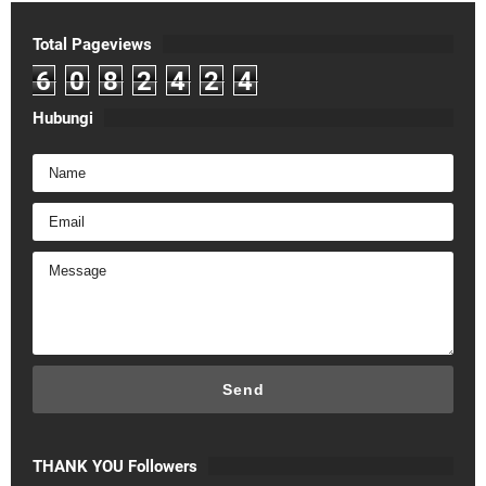
Total Pageviews
6
0
8
2
4
2
4
Hubungi
THANK YOU Followers