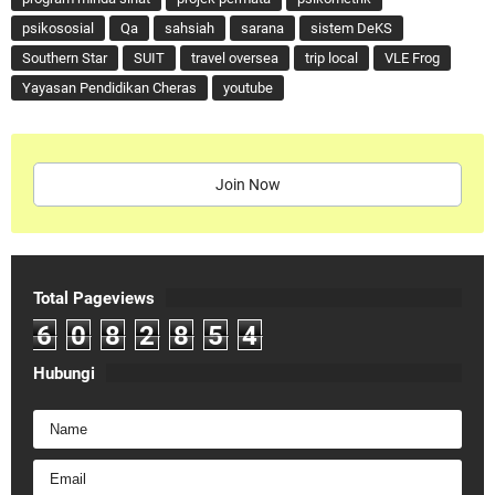
psikososial
Qa
sahsiah
sarana
sistem DeKS
Southern Star
SUIT
travel oversea
trip local
VLE Frog
Yayasan Pendidikan Cheras
youtube
Join Now
Total Pageviews
6
0
8
2
8
5
4
Hubungi