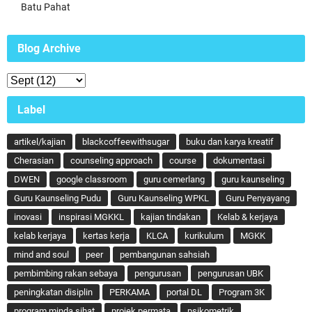
Batu Pahat
Blog Archive
Label
artikel/kajian
blackcoffeewithsugar
buku dan karya kreatif
Cherasian
counseling approach
course
dokumentasi
DWEN
google classroom
guru cemerlang
guru kaunseling
Guru Kaunseling Pudu
Guru Kaunseling WPKL
Guru Penyayang
inovasi
inspirasi MGKKL
kajian tindakan
Kelab & kerjaya
kelab kerjaya
kertas kerja
KLCA
kurikulum
MGKK
mind and soul
peer
pembangunan sahsiah
pembimbing rakan sebaya
pengurusan
pengurusan UBK
peningkatan disiplin
PERKAMA
portal DL
Program 3K
program minda sihat
projek permata
psikometrik