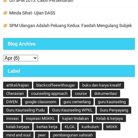
Oh SPM 2013: Calon Persendirian
Minda Sihat- Ujian DASS
SPM Ulangan Adalah Peluang Kedua: Faedah Mengulang Subjek
Blog Archive
Label
artikel/kajian
blackcoffeewithsugar
buku dan karya kreatif
Cherasian
counseling approach
course
dokumentasi
DWEN
google classroom
guru cemerlang
guru kaunseling
Guru Kaunseling Pudu
Guru Kaunseling WPKL
Guru Penyayang
inovasi
inspirasi MGKKL
kajian tindakan
Kelab & kerjaya
kelab kerjaya
kertas kerja
KLCA
kurikulum
MGKK
mind and soul
peer
pembangunan sahsiah