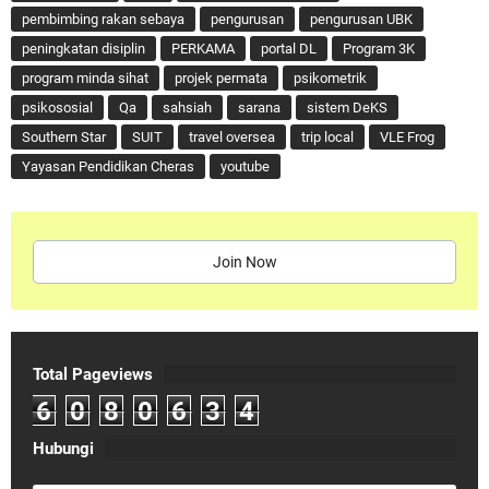
pembimbing rakan sebaya
pengurusan
pengurusan UBK
peningkatan disiplin
PERKAMA
portal DL
Program 3K
program minda sihat
projek permata
psikometrik
psikososial
Qa
sahsiah
sarana
sistem DeKS
Southern Star
SUIT
travel oversea
trip local
VLE Frog
Yayasan Pendidikan Cheras
youtube
Join Now
Total Pageviews
6
0
8
0
6
3
4
Hubungi